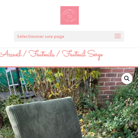
Sélectionner une page
Accueil
/
Fauteuils
/ Fauteuil Serge