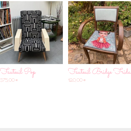
Fauteuil Pop
Fauteuil Bridge Frida
375,00
€
120,00
€