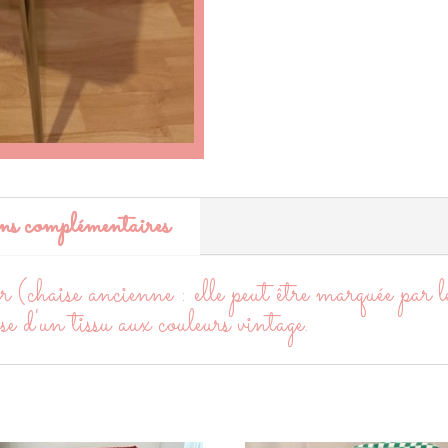
ns complémentaires
r (chaise ancienne : elle peut être marquée par 
se d'un tissu aux couleurs vintage.