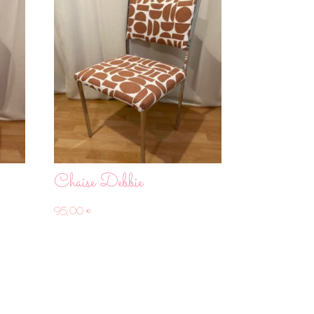
Chaise Debbie
95,00
€