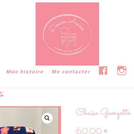
F
I
Mon histoire
Me contacter
A
N
C
S
E
T
B
A
O
G
e
O
R
K
A
M
Chaise Georgette
60,00
€