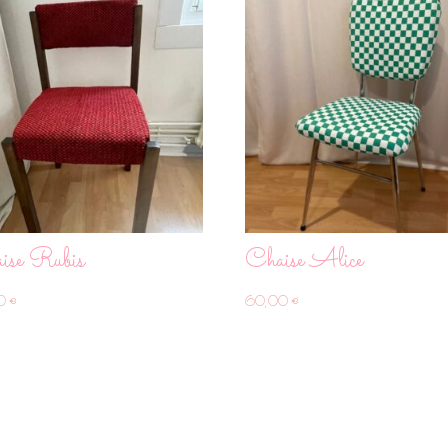
ise Rubis
Chaise Alice
00
€
60,00
€