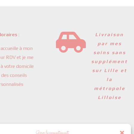

oraires
:
Livraison
par mes
 accueille à mon
soins sans
 sur RDV et je me
supplément
à votre domicile
sur Lille et
 des conseils
la
rsonnalisés
métropole
Lilloise
Gérer le consentement