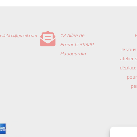

12 Allée de
H
e.leticia@gmail.com
Frometz 59320
Je vous
Haubourdin
atelier
déplace 
pour
pe