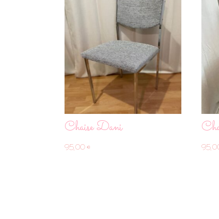
Chaise Dani
Cha
95,00
€
95,