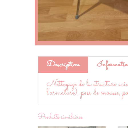
Description
Informatio
Nettoyage de la structure acie
l'armature), pose de mousse, po
Produits similaires