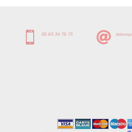


06 69 34 76 75
delaroqu